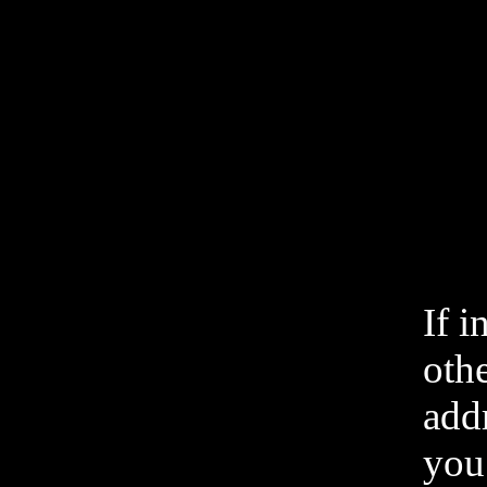
If i
othe
add
you