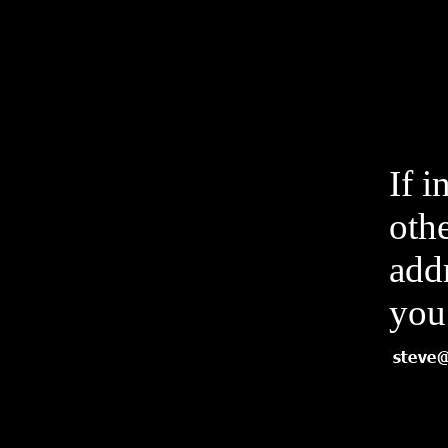
If i
othe
add
you